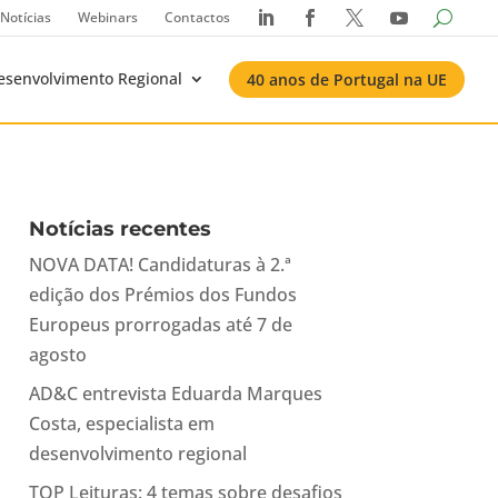
Notícias
Webinars
Contactos




esenvolvimento Regional
40 anos de Portugal na UE
Notícias recentes
NOVA DATA! Candidaturas à 2.ª
edição dos Prémios dos Fundos
Europeus prorrogadas até 7 de
agosto
AD&C entrevista Eduarda Marques
Costa, especialista em
desenvolvimento regional
TOP Leituras: 4 temas sobre desafios