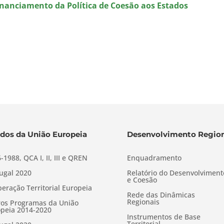
inanciamento da Política de Coesão aos Estados
dos da União Europeia
Desenvolvimento Region
-1988, QCA I, II, III e QREN
Enquadramento
ugal 2020
Relatório do Desenvolviment
e Coesão
eração Territorial Europeia
Rede das Dinâmicas
Regionais
os Programas da União
peia 2014-2020
Instrumentos de Base
Territorial