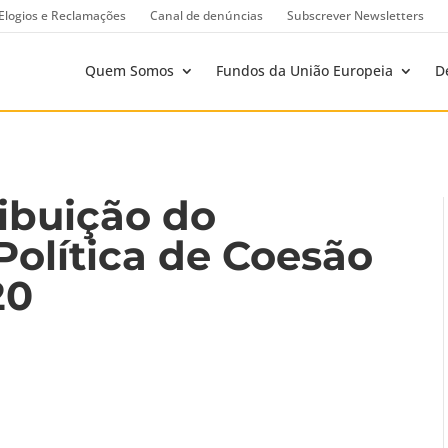
Elogios e Reclamações
Canal de denúncias
Subscrever Newsletters
Quem Somos
Fundos da União Europeia
D
ribuição do
olítica de Coesão
20